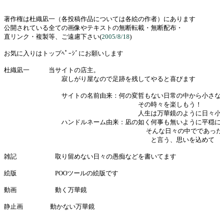
著作権は杜織凪一（各投稿作品については各絵の作者）にあります
公開されている全ての画像やテキストの無断転載・無断配布・
直リンク・複製等、ご遠慮下さい(
2005/8/18
)
お気に入りはトップﾍﾟｰｼﾞにお願いします
杜織凪一 当サイトの店主。
寂しがり屋なので足跡を残してやると喜びます
サイトの名前由来：何の変哲もない日常の中から小さな変
その時々を楽しもう！
人生は万華鏡のように日々小さな変化の積み
ハンドルネーム由来：凪の如く何事も無いように平穏に過
そんな日々の中でであった方々と時間を
と言う、思いを込めて
雑記 取り留めない日々の愚痴などを書いてます
絵版 POOツールの絵版です
動画 動く万華鏡
静止画 動かない万華鏡