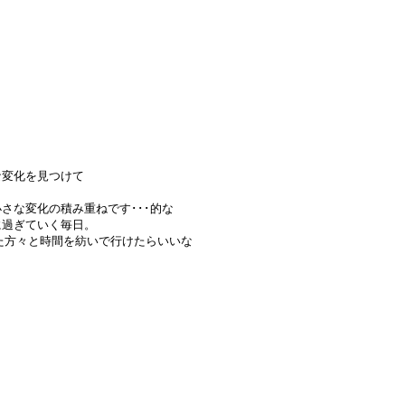
化を見つけて
重ねです･･･的な
ぎていく毎日。
紡いで行けたらいいな