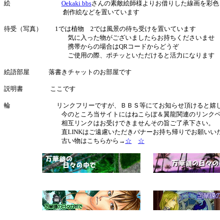
絵
Oekaki bbs
さんの素敵絵師様よりお借りした線画を彩色
創作絵などを置いています
待受（写真） 1では植物 2では風景の待ち受けを置いています
気に入った物がございましたらお持ちくださいませ
携帯からの場合はQRコードからどうぞ
ご使用の際、ポチッといただけると活力になります
絵語部屋 落書きチャットのお部屋です
説明書 ここです
輪 リンクフリーですが、ＢＢＳ等にてお知らせ頂けると嬉し
今のところ当サイトにはねこらぼ＆翼龍関連のリンクペー
相互リンクはお受けできませんその旨ご了承下さい。
直LINKはご遠慮いただきバナーお持ち帰りでお願いいた
古い物はこちらから→
☆
☆